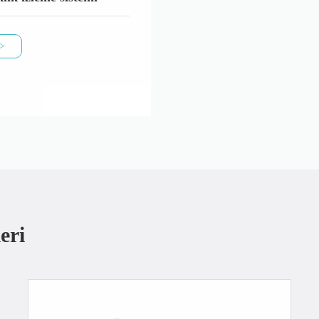
 >
eri