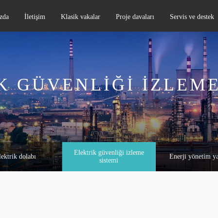
zda
İletişim
Klasik vakalar
Proje davaları
Servis ve destek
K GÜVENLIĞI IZLEME
Elektrik güvenliği izleme
lektrik dolabı
Enerji yönetim ya
sistemi