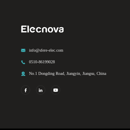

info@sfere-elec.com

0510-86199028

No.1 Dongding Road, Jiangyin, Jiangsu, China


