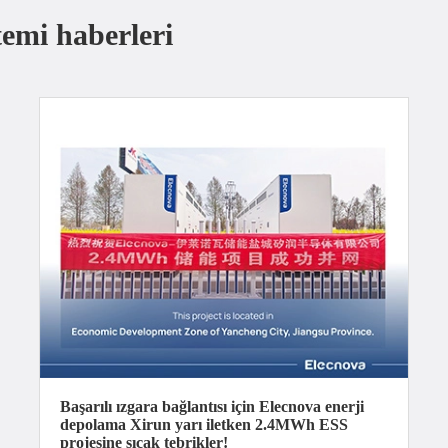
temi haberleri
Başarılı ızgara bağlantısı için Elecnova enerji
depolama Xirun yarı iletken 2.4MWh ESS
projesine sıcak tebrikler!