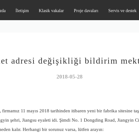
zda
İletişim
Klasik vakalar
Proje davaları
Servis ve destek
ket adresi değişikliği bildirim mek
2018-05-28
, firmamız 11 mayıs 2018 tarihinden itibaren yeni bir fabrika sitesine taş
ngyin şehri, Jiangsu eyaleti idi. Şimdi No. 1 Dongding Road, Jiangyin Cit
meden kalır. Herhangi bir sorunuz varsa, lütfen arayın: