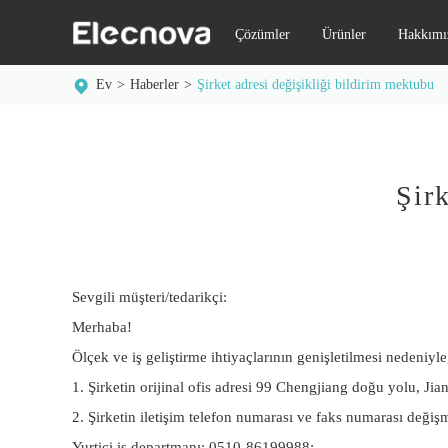
Çözümler
Ürünler
Hakkımı
Ev
Haberler
Şirket adresi değişikliği bildirim mektubu
Şir
Sevgili müşteri/tedarikçi:
Merhaba!
Ölçek ve iş geliştirme ihtiyaçlarının genişletilmesi nedeniyle
1. Şirketin orijinal ofis adresi 99 Chengjiang doğu yolu, Jia
2. Şirketin iletişim telefon numarası ve faks numarası değiş
Yurtiçi iş departmanı: 0510-86199988;