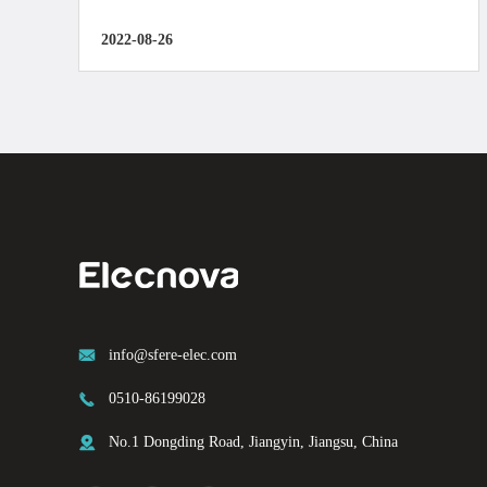
2022-08-26

info@sfere-elec.com

0510-86199028

No.1 Dongding Road, Jiangyin, Jiangsu, China