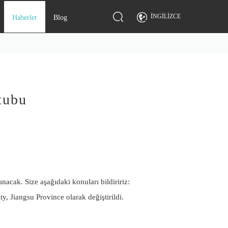
İNGILIZCE
Haberler
Blog
tubu
ınacak. Size aşağıdaki konuları bildiririz:
y, Jiangsu Province olarak değiştirildi.