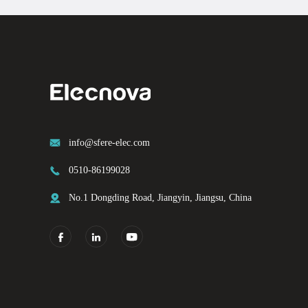

info@sfere-elec.com

0510-86199028

No.1 Dongding Road, Jiangyin, Jiangsu, China


