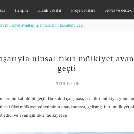
zda
İletişim
Klasik vakalar
Proje davaları
Servis ve destek
kri mülkiyet avantajı işletmelerinin kabulünü geçti
aşarıyla ulusal fikri mülkiyet avan
geçti
2018-07-06
tmelerinin kabulünü geçti. Bu kabul çalışması, ses fikri mülkiyet yöneti
lusal fikri mülkiyet yönetiminin onaylanması, gelişmiş fikri mülkiyet ol
edici ve avantajlı fikri mülkiyet işi.